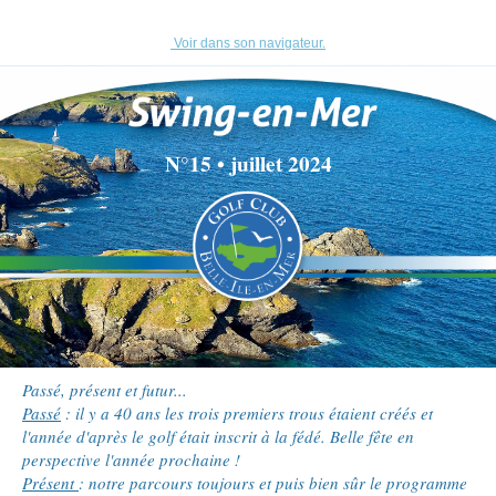
Voir
dans son navigateur.
N°15 • juillet 2024
Passé, présent et futur...
Passé
: il y a 40 ans les trois premiers trous étaient créés et
l'année d'après le golf était inscrit à la fédé. Belle fête en
perspective l'année prochaine !
Présent
: notre parcours toujours et puis bien sûr le programme