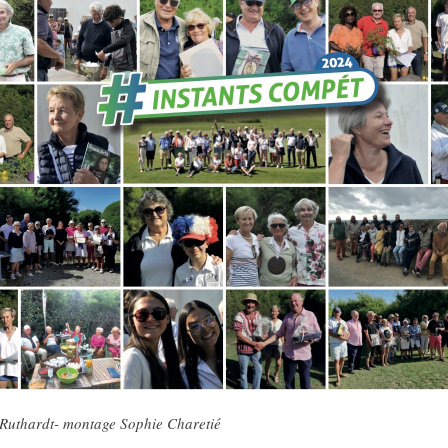
Ruthardt- montage Sophie Charetié