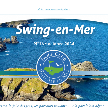
Voir
dans son navigateur.
N°16 • octobre 2024
asses, la folie des jeux, les parcours roulants... Cela paraît loin déjà !