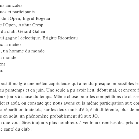
ns amicales
tes et participants
 de l'Open, Ingrid Rogeau
e l'Open, Arthur Cresp
du club, Gérard Gallen
i gagne l'éclectique, Brigitte Ricordeau
ec la météo
es, un homme du monde
u monde
ent
r.
 positif malgré une météo capricieuse qui a rendu presque impossibles le
u printemps et en juin. Une seule a pu avoir lieu, début mai, et encore f
eux jours à cause du temps. Même chose pour les compétitions de class
illet et août, on constate que nous avons eu la même participation aux co
 répartition toutefois, sur les deux mois d'été, était différente, plus de
ins en août, un phénomène probablement dû aux JO.
ra que vous êtres toujours plus nombreux à venir aux remises des prix, u
e santé du club !