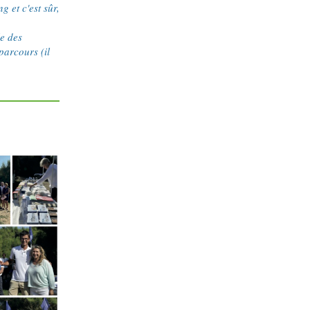
g et c'est sûr,
le des
parcours (il