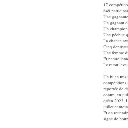
17 compétitio
649 participan
Une gagnante
Un gagnant d
Un champion 
Une pêchue qu
La chance av
Cinq dentist
Une femme d
Et naturellem
Le raton laveu
...
Un bilan très
compétitions a
reportée de d
contre, en ju
qu'en 2023. La
juillet et mo
Et on retiend
signe de bonn