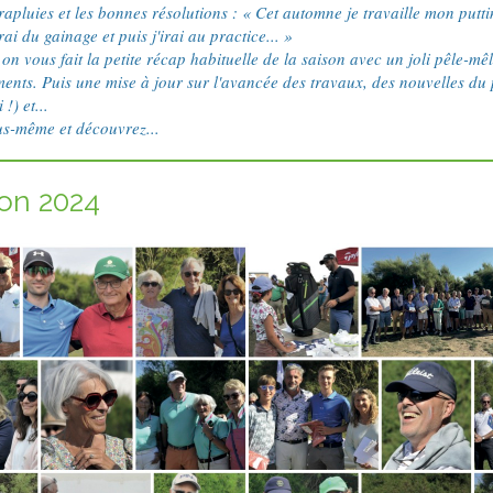
apluies et les bonnes résolutions : « Cet automne je travaille mon puttin
erai du gainage et puis j'irai au practice... »
on vous fait la petite récap habituelle de la saison avec un joli pêle-mê
ents. Puis une mise à jour sur l'avancée des travaux, des nouvelles du 
!) et...
us-même et découvrez...
son 2024