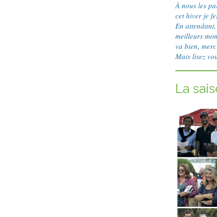
À nous les par
cet hiver je f
En attendant, 
meilleurs mom
va bien, merci 
Mais lisez vo
La sai