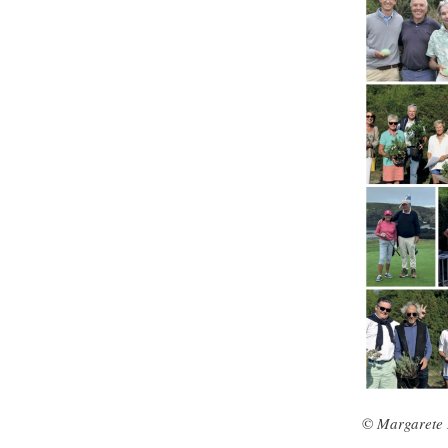
©️
Margarete 