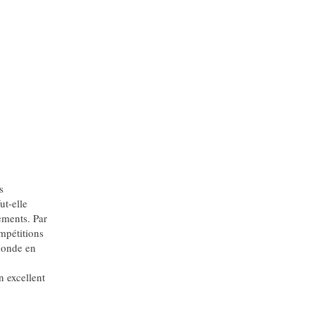
s
ut-elle
ements. Par
mpétitions
 monde en
n excellent