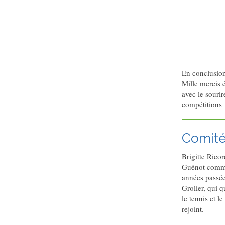
En conclusion
Mille mercis 
avec le sourir
compétitions 
Comité
Brigitte Rico
Guénot comme
années passée
Grolier, qui q
le tennis et 
rejoint.