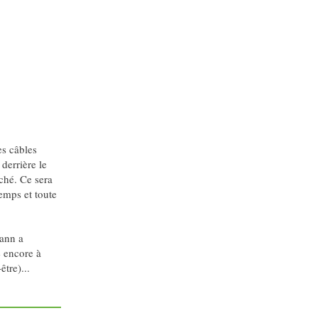
es câbles
 derrière le
ché. Ce sera
emps et toute
Yann a
e encore à
être)...