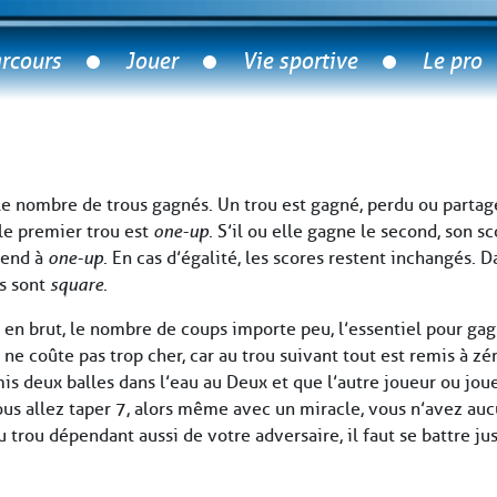
rcours
Jouer
Vie sportive
Le pro
 nombre de trous gagnés. Un trou est gagné, perdu ou partagé (
le premier trou est
one-up
. S’il ou elle gagne le second, son s
scend à
one-up
. En cas d’égalité, les scores restent inchangés. D
es sont
square
.
n brut, le nombre de coups importe peu, l’essentiel pour gag
ne coûte pas trop cher, car au trou suivant tout est remis à zé
mis deux balles dans l’eau au Deux et que l’autre joueur ou jou
 Vous allez taper 7, alors même avec un miracle, vous n’avez a
du trou dépendant aussi de votre adversaire, il faut se battre ju