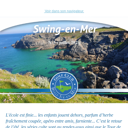
Voir
dans son navigateur.
N°3 • juillet 2021
L'école est finie... les enfants jouent dehors, parfum d’herbe
fraîchement coupée, apéro entre amis, farniente... C’est le retour
de l’été, les séries culte sont au rendez-vous
ainsi que le Tour de