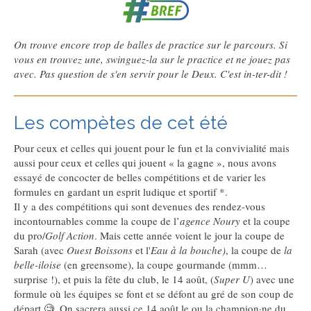
On trouve encore trop de balles de practice sur le parcours. Si
vous en trouvez une, swinguez-la sur le practice et ne jouez pas
avec. Pas question de s'en servir pour le Deux. C'est in-ter-dit !
Les compètes de cet été
Pour ceux et celles qui jouent pour le fun et la convivialité mais
aussi pour ceux et celles qui jouent « la gagne », nous avons
essayé de concocter de belles compétitions et de varier les
formules en gardant un esprit ludique et sportif *.
Il y a des compétitions qui sont devenues des rendez-vous
incontournables comme la coupe de l’
agence Noury
et la coupe
du pro/
Golf Action
. Mais cette année voient le jour la coupe de
Sarah (avec
Ouest Boissons
et l'
Eau à la bouche)
, la coupe de
la
belle-iloise
(en greensome), la coupe gourmande (mmm…
surprise !), et puis la fête du club, le 14 août, (
Super U
) avec une
formule où les équipes se font et se défont au gré de son coup de
départ 🧐. On sacrera aussi ce 14 août le ou la champion·ne du