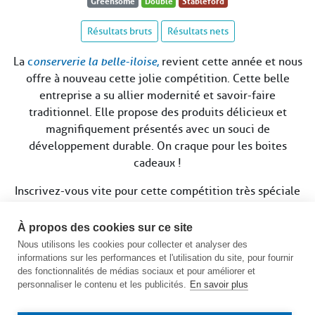
Greensome
Double
Stableford
Résultats bruts
Résultats nets
La
c
onserverie la belle-iloise
,
revient cette année et nous
offre à nouveau cette jolie compétition. Cette belle
entreprise a su allier modernité et savoir-faire
traditionnel. Elle propose des produits délicieux et
magnifiquement présentés avec un souci de
développement durable. On craque pour les boites
cadeaux !
Inscrivez-vous vite pour cette compétition très spéciale
qui sera une véritable
iode à la mer !
À propos des cookies sur ce site
Clôture des inscriptions le 23 juillet à 12h
Nous utilisons les cookies pour collecter et analyser des
informations sur les performances et l'utilisation du site, pour fournir
Voir le calendrier des compétitions
des fonctionnalités de médias sociaux et pour améliorer et
personnaliser le contenu et les publicités.
En savoir plus