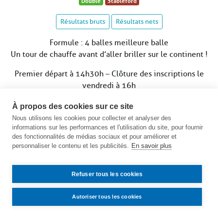
Double
Stableford
Résultats bruts
Résultats nets
Formule : 4 balles meilleure balle
Un tour de chauffe avant d’aller briller sur le continent !
Premier départ à 14h30h – Clôture des inscriptions le
vendredi à 16h
(compétition exclusivement réservée aux Golf-trotteurs
À propos des cookies sur ce site
et Golf-trotteuses du club)
Nous utilisons les cookies pour collecter et analyser des
Voir le calendrier des compétitions
informations sur les performances et l'utilisation du site, pour fournir
des fonctionnalités de médias sociaux et pour améliorer et
personnaliser le contenu et les publicités.
En savoir plus
Refuser tous les cookies
Autoriser tous les cookies
Contact
Accès
Mentions légales