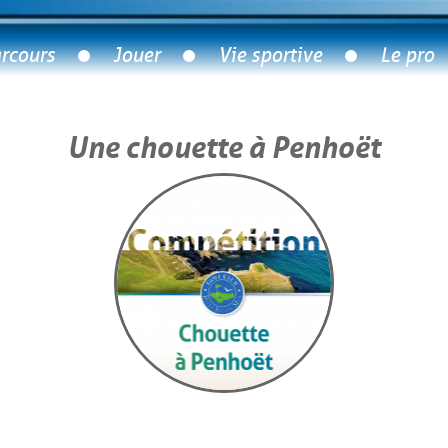
rcours
Jouer
Vie sportive
Le pro
Une chouette à Penhoët