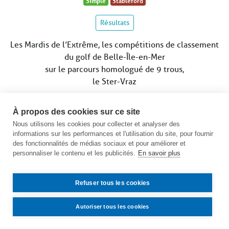
Simple
Stableford
Résultats
Les Mardis de l’Extrême, les compétitions de classement
du golf de Belle-Île-en-Mer
sur le parcours homologué de 9 trous,
le Ster-Vraz
Date limite d’inscription le lundi 12 août à 17h
À propos des cookies sur ce site
((attention : nombre de départs limité à 12)
Nous utilisons les cookies pour collecter et analyser des
Voir le calendrier des compétitions
informations sur les performances et l'utilisation du site, pour fournir
des fonctionnalités de médias sociaux et pour améliorer et
personnaliser le contenu et les publicités.
En savoir plus
Refuser tous les cookies
Autoriser tous les cookies
Contact
Accès
Mentions légales