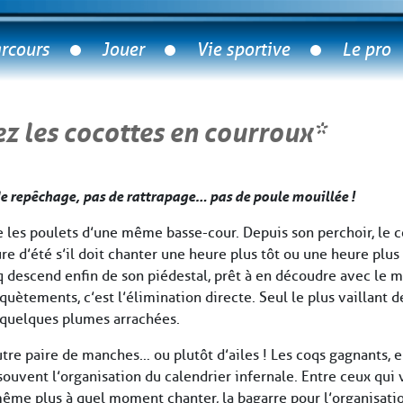
rcours
Jouer
Vie sportive
Le pro
ez les cocottes en courroux*
de repêchage, pas de rattrapage… pas de poule mouillée !
 les poulets d’une même basse-cour. Depuis son perchoir, le co
re d’été s’il doit chanter une heure plus tôt ou une heure plus
descend enfin de son piédestal, prêt à en découdre avec le mei
caquètements, c’est l’élimination directe. Seul le plus vaillant
t quelques plumes arrachées.
re paire de manches… ou plutôt d’ailes ! Les coqs gagnants, e
 souvent l’organisation du calendrier infernale. Entre ceux qu
même plus à quel moment chanter, la bagarre pour l’organisati