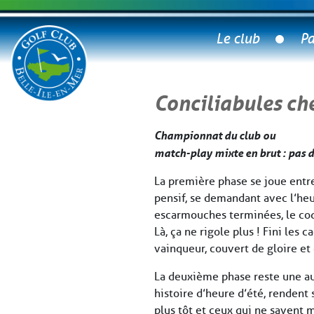
Le club
Pa
Conciliabules ch
Championnat du club
ou
match-play mixte en brut : pas 
La première phase se joue entre
pensif, se demandant avec l’heu
escarmouches terminées, le coq 
Là, ça ne rigole plus ! Fini les 
vainqueur, couvert de gloire e
La deuxième phase reste une aut
histoire d’heure d’été, rendent
plus tôt et ceux qui ne savent 