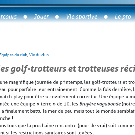
rcours
Jouer
Vie sportive
Le pro
Equipes du club
,
Vie du club
es golf-trotteurs et trotteuses réc
r une magnifique journée de printemps, les golf-trotteurs et tr
au pour parfaire leur entrainement. Comme la fois dernière, 
match-play pour être « covidement correct ». Une équipe « me
rontée une équipe « terre » de 10, les
Bruyère vagabonde
(notre
e a finalement battu la mer de peu mais tout le monde semblai
anche !
ons tous que la prochaine rencontre (pour de vrai) soit comme
nt si les restrictions sanitaires sont levées .