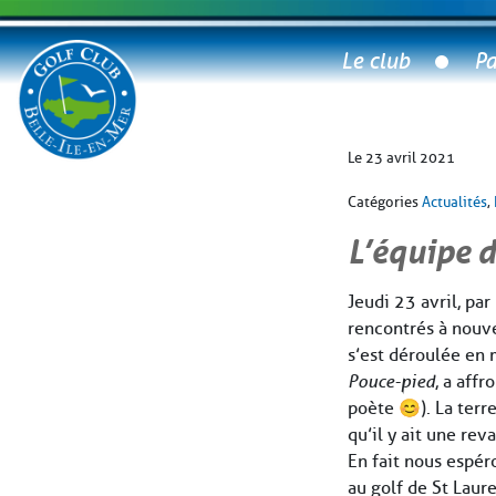
Le club
Pa
Le 23 avril 2021
Catégories
Actualités
,
L’équipe d
Jeudi 23 avril, pa
rencontrés à nouve
s’est déroulée en 
Pouce-pied
, a aff
poète 😊). La terr
qu’il y ait une rev
En fait nous espér
au golf de St Laure