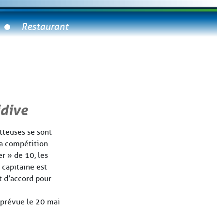
Restaurant
idive
otteuses se sont
la compétition
r » de 10, les
 capitaine est
t d’accord pour
 prévue le 20 mai