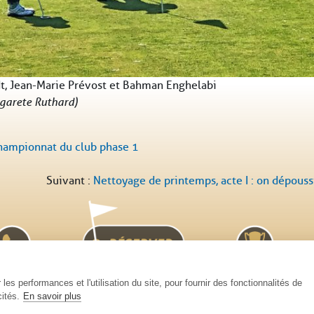
t, Jean-Marie Prévost et Bahman Enghelabi
garete Ruthard)
hampionnat du club phase 1
Suivant :
Nettoyage de printemps, acte I : on dépouss
les performances et l'utilisation du site, pour fournir des fonctionnalités de
ités.
En savoir plus
Contact
Accès
Mentions légales