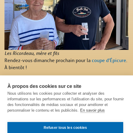
Les Ricordeau, mère et fils
Rendez-vous dimanche prochain pour la
coupe d’Épicure
.
À bientôt !
« Précédent :
À propos des cookies sur ce site
Le championnat du club commence !
Nous utilisons les cookies pour collecter et analyser des
informations sur les performances et l'utilisation du site, pour fournir
Suivant :
Des Pêchu·es contents de se retrouver !
»
des fonctionnalités de médias sociaux et pour améliorer et
personnaliser le contenu et les publicités.
En savoir plus
Refuser tous les cookies