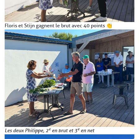
Floris et Stijn gagnent le brut avec 40 points 👏
e
e
Les deux Philippe, 2
en brut et 3
en net