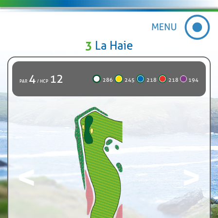
3
La Haie
4
12
286
245
218
218
194
PAR
/ HCP
<
>