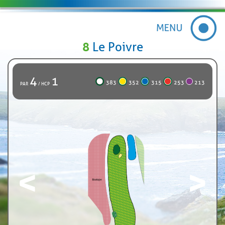
8
Le Poivre
4
1
383
352
315
253
213
PAR
/ HCP
<
>